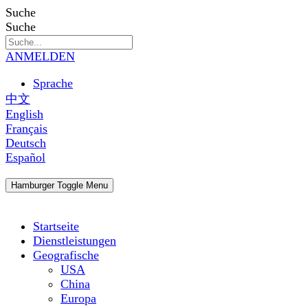
Zum
Suche
Inhalt
Suche
springen
ANMELDEN
Sprache
中文
English
Français
Deutsch
Español
Hamburger Toggle Menu
Startseite
Dienstleistungen
Geografische
USA
China
Europa